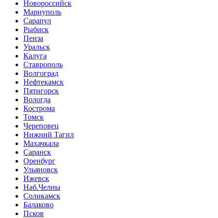
Новороссийск
Мариуполь
Сарапул
Рыбиск
Пенза
Уральск
Калуга
Ставрополь
Волгоград
Нефтекамск
Пятигорск
Вологда
Кострома
Томск
Череповец
Нижний Тагил
Махачкала
Саранск
Оренбург
Ульяновск
Ижевск
Наб.Челны
Соликамск
Балаково
Псков