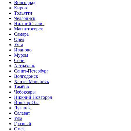
Волгодрад
Киров
Тольятти
Челябинск
Нижний Талиг
Магнитогорск
Самара
Орел
Ухта
Иваново
Муром
Сочи
Астрахань
Санкт-Петербург
Волгодонск
Ханты Мансийск
Тамбов
Чебоксары
Нижний Новгород
Йошкар-Ола
Луганск
Салават
Уфа
Грозный
Омск